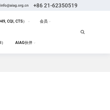
+86 21-62350519
info@aiag.org.cn
9, CQI, CTS）
会员
I）
AIAG伙伴